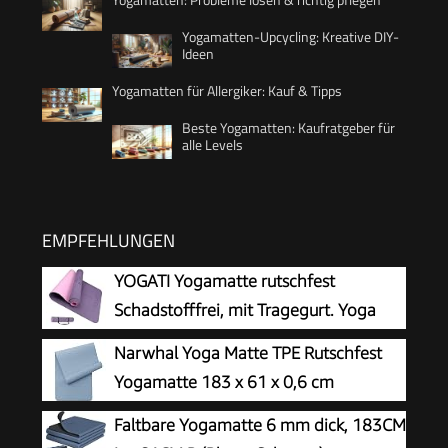
Yogamatten-Upcycling: Kreative DIY-
Ideen
Yogamatten für Allergiker: Kauf & Tipps
Beste Yogamatten: Kaufratgeber für
alle Levels
EMPFEHLUNGEN
YOGATI Yogamatte rutschfest
Schadstofffrei, mit Tragegurt. Yoga
Matte mit Ausrichtungslinien für die
Narwhal Yoga Matte TPE Rutschfest
Körperhaltung. Ideal als Gymnastikmatte,
Yogamatte 183 x 61 x 0,6 cm
Sportmatte, Fitnessmatte, Jogamatte - Yoga
Faltbare Yogamatte 6 mm dick, 183CM
mat