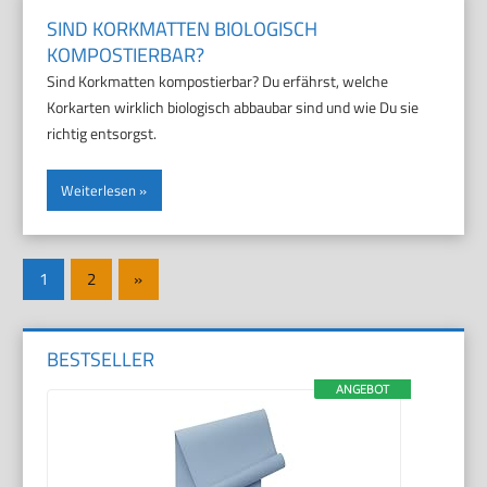
SIND KORKMATTEN BIOLOGISCH
KOMPOSTIERBAR?
Sind Korkmatten kompostierbar? Du erfährst, welche
Korkarten wirklich biologisch abbaubar sind und wie Du sie
richtig entsorgst.
Weiterlesen
Seitennummerierung
Nächste
1
2
»
der
Beiträge
Beiträge
BESTSELLER
ANGEBOT