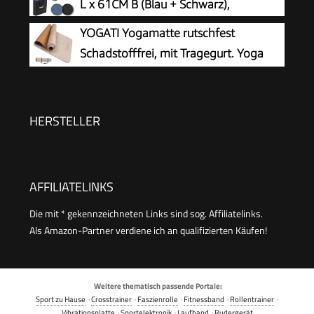
L x 61CM B (Blau + Schwarz),
YOGATI Yogamatte rutschfest
Schadstofffrei, mit Tragegurt. Yoga
Matte mit Ausrichtungslinien. Ideal
Yogamatten als Gymnastikmatte, Sportmatte,
Fitnessmatte, Jogamatte - Yoga mat
HERSTELLER
AFFILIATELINKS
Die mit * gekennzeichneten Links sind sog. Affiliatelinks.
Als Amazon-Partner verdiene ich an qualifizierten Käufen!
Weitere thematisch passende Portale:
Sport zu Hause
·
Crosstrainer
·
Faszienrolle
·
Fitnessband
·
Rollentrainer
·
Vibrationsplatte
·
Sportelektronik
·
Laufband
·
Rudergerät