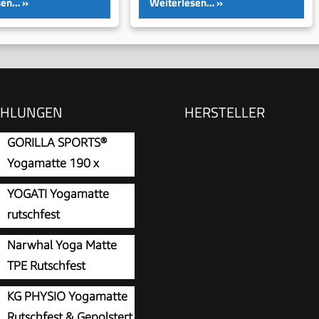
sen…
Weiterlesen…
EHLUNGEN
HERSTELLER
GORILLA SPORTS®
Yogamatte 190 x
60/100 x 1,5 cm mit
YOGATI Yogamatte
t, rutschfest
rutschfest
Schadstofffrei, mit
Narwhal Yoga Matte
rt. Yoga Matte mit
TPE Rutschfest
ungslinien für die
Yogamatte 183 x 61 x
KG PHYSIO Yogamatte
ltung. Ideal als
Rutschfest & Gepolstert
ikmatte, Sportmatte,