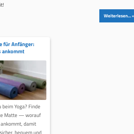
t!
Weiterlesen…
 für Anfänger:
s ankommt
u beim Yoga? Finde
kte Matte — worauf
h ankommt, damit
 sicher, bequem und