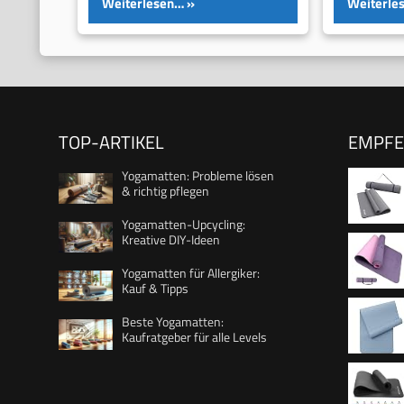
Weiterlesen…
Weiterle
TOP-ARTIKEL
EMPF
Yogamatten: Probleme lösen
& richtig pflegen
Yogamatten-Upcycling:
Kreative DIY-Ideen
Tragegur
Yogamatten für Allergiker:
Kauf & Tipps
Beste Yogamatten:
Tragegu
Kaufratgeber für alle Levels
Ausricht
Körperha
0,6 cm
Gymnast