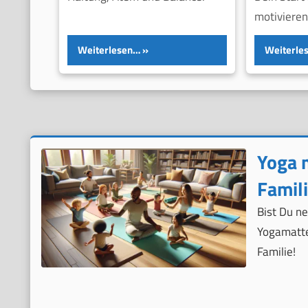
motivieren
Weiterlesen…
Weiterle
Yoga 
Famil
Bist Du ne
Yogamatte
Familie!