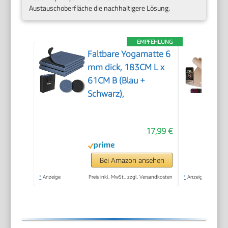
Austauschoberfläche die nachhaltigere Lösung.
EMPFEHLUNG
Faltbare Yogamatte 6
mm dick, 183CM L x
61CM B (Blau +
Schwarz),
17,99 €
Bei Amazon ansehen
*
Anzeige
Preis inkl. MwSt., zzgl. Versandkosten
*
Anzeige