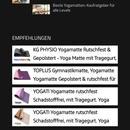
Beste Yogamatten: Kaufratgeber für
alle Levels
EMPFEHLUNGEN
KG PHYSIO Yogamatte Rutschfest &
Gepolstert - Yoga Matte mit Tragegurt,
Fitnessmatte, Sportmatte Dicke 8mm,
TOPLUS Gymnastikmatte, Yogamatte
Gymnastikmatte, Gym Matte, Pilates Matte,
Yogamatte Gepolstert & rutschfest für
Fitness Matte, 183x60cm
Fitness Pilates & Gymnastik mit
YOGATI Yogamatte rutschfest
Tragegurt (Lila-Pink)
Schadstofffrei, mit Tragegurt. Yoga
Matte mit Ausrichtungslinien für die
YOGATI Yogamatte rutschfest
Körperhaltung. Ideal als Gymnastikmatte,
Schadstofffrei, mit Tragegurt. Yoga
Sportmatte, Fitnessmatte, Jogamatte - Yoga
Matte mit Ausrichtungslinien. Ideal