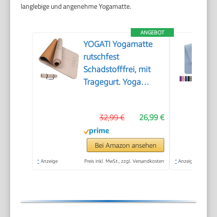
langlebige und angenehme Yogamatte.
ANGEBOT
YOGATI Yogamatte
rutschfest
Schadstofffrei, mit
Tragegurt. Yoga
Matte mit
Ausrichtungslinien.
32,99 €
26,99 €
Ideal Yogamatten als
Gymnastikmatte,
Sportmatte,
Bei Amazon ansehen
Fitnessmatte,
*
Anzeige
Preis inkl. MwSt., zzgl. Versandkosten
*
Anzeige
Jogamatte - Yoga
mat