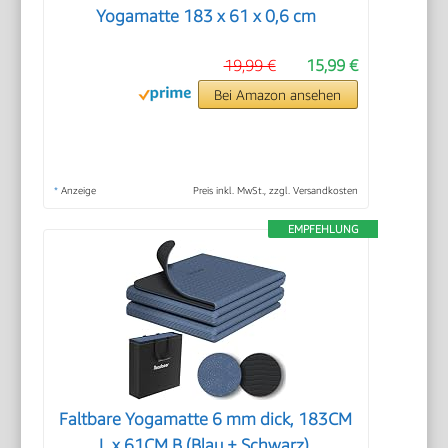
Yogamatte 183 x 61 x 0,6 cm
19,99 €
15,99 €
Bei Amazon ansehen
*
Anzeige
Preis inkl. MwSt., zzgl. Versandkosten
EMPFEHLUNG
Faltbare Yogamatte 6 mm dick, 183CM
L x 61CM B (Blau + Schwarz),