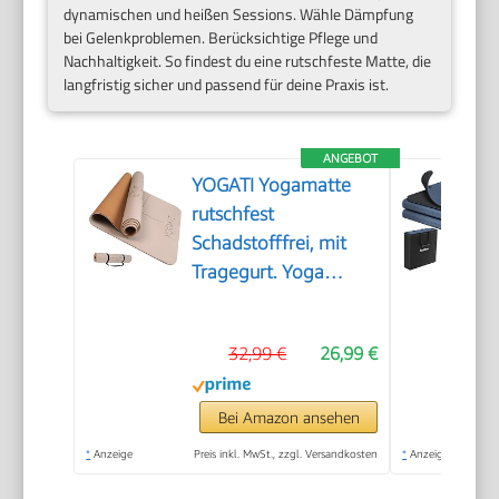
dynamischen und heißen Sessions. Wähle Dämpfung
bei Gelenkproblemen. Berücksichtige Pflege und
Nachhaltigkeit. So findest du eine rutschfeste Matte, die
langfristig sicher und passend für deine Praxis ist.
ANGEBOT
YOGATI Yogamatte
rutschfest
Schadstofffrei, mit
Tragegurt. Yoga
Matte mit
Ausrichtungslinien.
32,99 €
26,99 €
Ideal Yogamatten als
Gymnastikmatte,
Sportmatte,
Bei Amazon ansehen
Fitnessmatte,
*
Anzeige
Preis inkl. MwSt., zzgl. Versandkosten
*
Anzeige
Jogamatte - Yoga