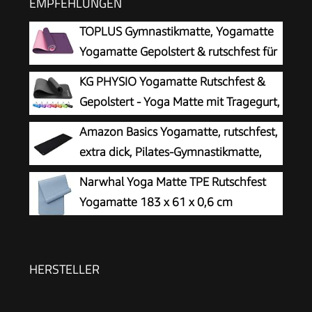
EMPFEHLUNGEN
TOPLUS Gymnastikmatte, Yogamatte
Yogamatte Gepolstert & rutschfest für
Fitness Pilates & Gymnastik mit
KG PHYSIO Yogamatte Rutschfest &
Tragegurt (Lila-Pink)
Gepolstert - Yoga Matte mit Tragegurt,
Fitnessmatte, Sportmatte Dicke 8mm,
Amazon Basics Yogamatte, rutschfest,
Gymnastikmatte, Gym Matte, Pilates Matte,
extra dick, Pilates-Gymnastikmatte,
Fitness Matte, 183x60cm
183 x 61 x 1 cm, Schwarz
Narwhal Yoga Matte TPE Rutschfest
Yogamatte 183 x 61 x 0,6 cm
HERSTELLER