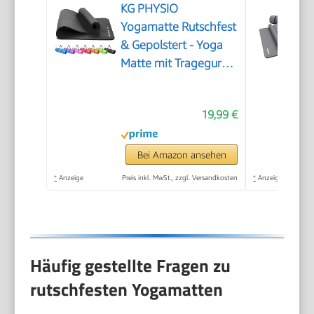
KG PHYSIO
Yogamatte Rutschfest
& Gepolstert - Yoga
Matte mit Tragegurt,
Fitnessmatte,
Sportmatte Dicke
19,99 €
8mm,
Gymnastikmatte, Gym
Matte, Pilates Matte,
Bei Amazon ansehen
Fitness Matte,
*
Anzeige
Preis inkl. MwSt., zzgl. Versandkosten
*
Anzeige
183x60cm
Häufig gestellte Fragen zu
rutschfesten Yogamatten