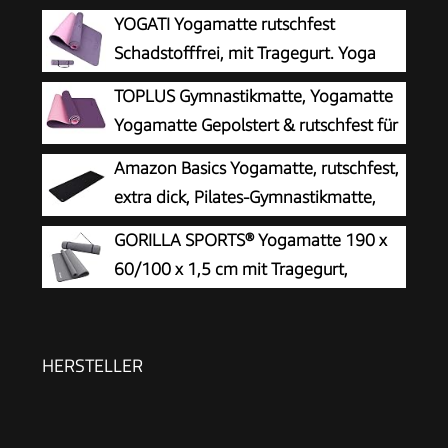
YOGATI Yogamatte rutschfest
Schadstofffrei, mit Tragegurt. Yoga
Matte mit Ausrichtungslinien für die
TOPLUS Gymnastikmatte, Yogamatte
Körperhaltung. Ideal als Gymnastikmatte,
Yogamatte Gepolstert & rutschfest für
Sportmatte, Fitnessmatte, Jogamatte - Yoga
Fitness Pilates & Gymnastik mit
Amazon Basics Yogamatte, rutschfest,
mat
Tragegurt (Lila-Pink)
extra dick, Pilates-Gymnastikmatte,
183 x 61 x 1 cm, Schwarz
GORILLA SPORTS® Yogamatte 190 x
60/100 x 1,5 cm mit Tragegurt,
rutschfest
HERSTELLER