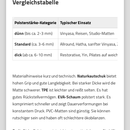
Vergleichstabelle
Polsterstärke-Kategorie
Typischer Einsatz
dünn
(bis ca. 2-3 mm)
Vinyasa, Reisen, Studio-Matten
Standard
(ca. 3-6 mm)
Allround, Hatha, sanfter Vinyasa, Zuhau
dick
(ab ca. 6-10 mm)
Restorative, Yin, Pilates auf weichem Un
Materialhinweise kurz und technisch.
Naturkautschuk
bietet
hohen Grip und gute Langlebigkeit. Bei starker Dicke wird die
Matte schwerer.
TPE
ist leichter und reißt selten. Es hat
gutes Rückstellvermögen.
EVA-Schaum
polstert stark. Es
komprimiert schneller und zeigt Dauerverformungen bei
konstantem Druck. PVC-Matten sind günstig. Sie können
rutschiger sein und haben oft schlechtere ökobilanzen.