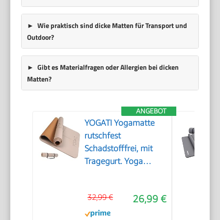
Wie praktisch sind dicke Matten für Transport und
Outdoor?
Gibt es Materialfragen oder Allergien bei dicken
Matten?
ANGEBOT
YOGATI Yogamatte
rutschfest
Schadstofffrei, mit
Tragegurt. Yoga
Matte mit
Ausrichtungslinien.
32,99 €
26,99 €
Ideal Yogamatten als
Gymnastikmatte,