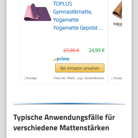
TOPLUS
Gymnastikmatte,
Yogamatte
Yogamatte Gepolstert
& rutschfest für
Fitness Pilates &
27,99 €
24,99 €
Gymnastik mit
Tragegurt (Lila-Pink)
Bei Amazon ansehen
*
Anzeige
Preis inkl. MwSt., zzgl. Versandkosten
*
Anzeige
Typische Anwendungsfälle für
verschiedene Mattenstärken