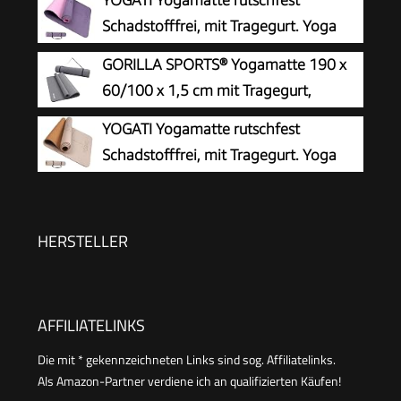
Schadstofffrei, mit Tragegurt. Yoga
Matte mit Ausrichtungslinien für die
GORILLA SPORTS® Yogamatte 190 x
Körperhaltung. Ideal als Gymnastikmatte,
60/100 x 1,5 cm mit Tragegurt,
Sportmatte, Fitnessmatte, Jogamatte - Yoga
rutschfest
YOGATI Yogamatte rutschfest
mat
Schadstofffrei, mit Tragegurt. Yoga
Matte mit Ausrichtungslinien. Ideal
Yogamatten als Gymnastikmatte, Sportmatte,
Fitnessmatte, Jogamatte - Yoga mat
HERSTELLER
AFFILIATELINKS
Die mit * gekennzeichneten Links sind sog. Affiliatelinks.
Als Amazon-Partner verdiene ich an qualifizierten Käufen!