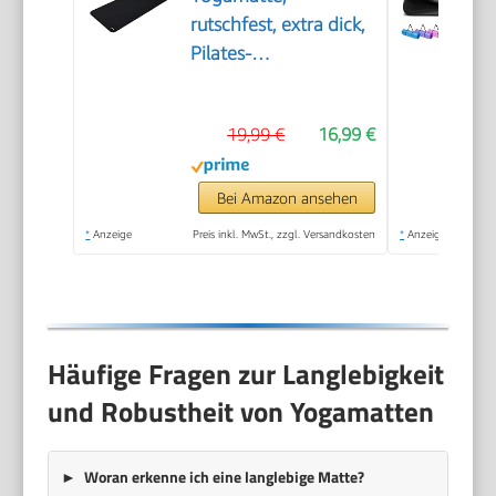
rutschfest, extra dick,
Pilates-
Gymnastikmatte, 183
x 61 x 1 cm, Schwarz
19,99 €
16,99 €
Bei Amazon ansehen
*
Anzeige
Preis inkl. MwSt., zzgl. Versandkosten
*
Anzeige
Häufige Fragen zur Langlebigkeit
und Robustheit von Yogamatten
Woran erkenne ich eine langlebige Matte?