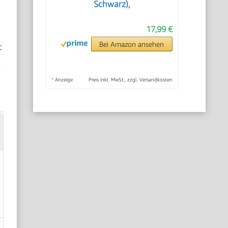
Schwarz),
17,99 €
Bei Amazon ansehen
t
a
*
Anzeige
Preis inkl. MwSt., zzgl. Versandkosten