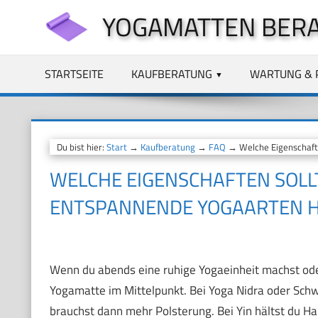
Zum
YOGAMATTEN BER
Inhalt
springen
STARTSEITE
KAUFBERATUNG
WARTUNG & 
Du bist hier:
Start
→
Kaufberatung
→
FAQ
→ Welche Eigenschafte
WELCHE EIGENSCHAFTEN SOLL
ENTSPANNENDE YOGAARTEN 
Wenn du abends eine ruhige Yogaeinheit machst oder
Yogamatte im Mittelpunkt. Bei Yoga Nidra oder Schwa
brauchst dann mehr Polsterung. Bei Yin hältst du Ha