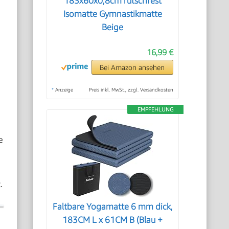
183x60x0,8cm rutschfest
Isomatte Gymnastikmatte
Beige
16,99 €
Bei Amazon ansehen
*
Anzeige
Preis inkl. MwSt., zzgl. Versandkosten
EMPFEHLUNG
e
.
Faltbare Yogamatte 6 mm dick,
183CM L x 61CM B (Blau +