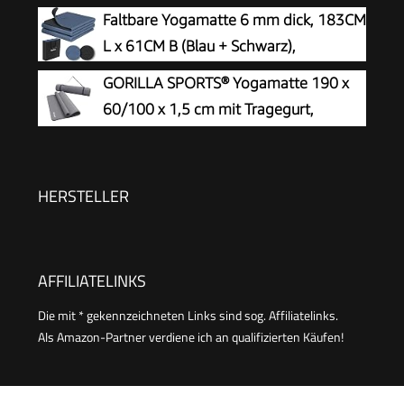
Fitnessmatte, Sportmatte Dicke 8mm,
Faltbare Yogamatte 6 mm dick, 183CM
mat
Gymnastikmatte, Gym Matte, Pilates Matte,
L x 61CM B (Blau + Schwarz),
Fitness Matte, 183x60cm
GORILLA SPORTS® Yogamatte 190 x
60/100 x 1,5 cm mit Tragegurt,
rutschfest
HERSTELLER
AFFILIATELINKS
Die mit * gekennzeichneten Links sind sog. Affiliatelinks.
Als Amazon-Partner verdiene ich an qualifizierten Käufen!