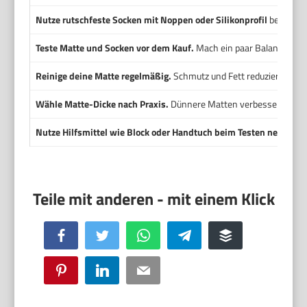
Nutze rutschfeste Socken mit Noppen oder Silikonprofil
bei Bedar
Teste Matte und Socken vor dem Kauf.
Mach ein paar Balancen, so 
Reinige deine Matte regelmäßig.
Schmutz und Fett reduzieren den 
Wähle Matte-Dicke nach Praxis.
Dünnere Matten verbessern Balan
Nutze Hilfsmittel wie Block oder Handtuch beim Testen neuer K
Facebook
Twitter
WhatsApp
Telegram
Buffer
Pinterest
LinkedIn
Email