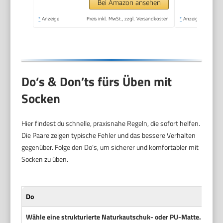
Gymnastikmatte,
Bei Amazon ansehen
Sportmatte,
*
Anzeige
Preis inkl. MwSt., zzgl. Versandkosten
*
Anzeige
Fitnessmatte,
Jogamatte - Yoga
mat
Do’s & Don’ts fürs Üben mit
Socken
Hier findest du schnelle, praxisnahe Regeln, die sofort helfen.
Die Paare zeigen typische Fehler und das bessere Verhalten
gegenüber. Folge den Do’s, um sicherer und komfortabler mit
Socken zu üben.
Do
Wähle eine strukturierte Naturkautschuk- oder PU-Matte.
Diese M