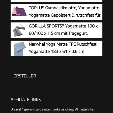
183 x 61 x 1 cm, Schwarz
TOPLUS Gymnastikmatte, Yogamatte
Yogamatte Gepolstert & rutschfest für
Fitness Pilates & Gymnastik mit
GORILLA SPORTS® Yogamatte 190 x
Tragegurt (Lila-Pink)
60/100 x 1,5 cm mit Tragegurt,
rutschfest
Narwhal Yoga Matte TPE Rutschfest
Yogamatte 183 x 61 x 0,6 cm
HERSTELLER
AFFILIATELINKS
Die mit * gekennzeichneten Links sind sog. Affiliatelinks.