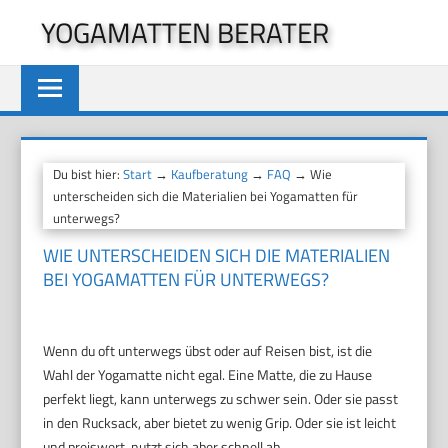
Zum
YOGAMATTEN BERATER
Inhalt
springen
Du bist hier:
Start
→
Kaufberatung
→
FAQ
→ Wie
unterscheiden sich die Materialien bei Yogamatten für
unterwegs?
WIE UNTERSCHEIDEN SICH DIE MATERIALIEN
BEI YOGAMATTEN FÜR UNTERWEGS?
Wenn du oft unterwegs übst oder auf Reisen bist, ist die
Wahl der Yogamatte nicht egal. Eine Matte, die zu Hause
perfekt liegt, kann unterwegs zu schwer sein. Oder sie passt
in den Rucksack, aber bietet zu wenig Grip. Oder sie ist leicht
und preiswert, nutzt sich aber schnell ab.