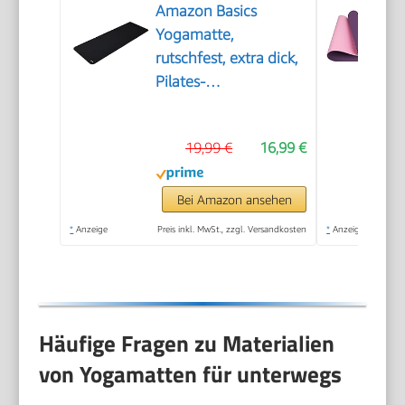
Amazon Basics
Yogamatte,
rutschfest, extra dick,
Pilates-
Gymnastikmatte, 183
x 61 x 1 cm, Schwarz
19,99 €
16,99 €
Bei Amazon ansehen
*
Anzeige
Preis inkl. MwSt., zzgl. Versandkosten
*
Anzeige
Häufige Fragen zu Materialien
von Yogamatten für unterwegs