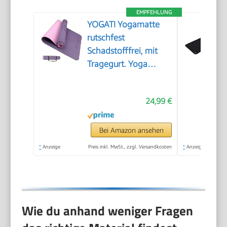
EMPFEHLUNG
YOGATI Yogamatte
rutschfest
Schadstofffrei, mit
Tragegurt. Yoga
Matte mit
Ausrichtungslinien für
24,99 €
die Körperhaltung.
Ideal als
Gymnastikmatte,
Bei Amazon ansehen
Sportmatte,
*
Anzeige
Preis inkl. MwSt., zzgl. Versandkosten
*
Anzeige
Fitnessmatte,
Jogamatte - Yoga
mat
Wie du anhand weniger Fragen