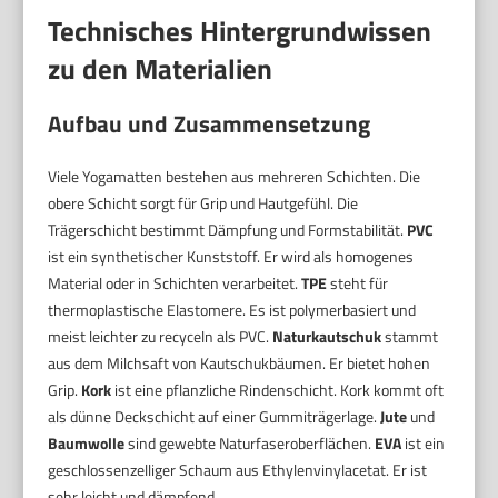
Technisches Hintergrundwissen
zu den Materialien
Aufbau und Zusammensetzung
Viele Yogamatten bestehen aus mehreren Schichten. Die
obere Schicht sorgt für Grip und Hautgefühl. Die
Trägerschicht bestimmt Dämpfung und Formstabilität.
PVC
ist ein synthetischer Kunststoff. Er wird als homogenes
Material oder in Schichten verarbeitet.
TPE
steht für
thermoplastische Elastomere. Es ist polymerbasiert und
meist leichter zu recyceln als PVC.
Naturkautschuk
stammt
aus dem Milchsaft von Kautschukbäumen. Er bietet hohen
Grip.
Kork
ist eine pflanzliche Rindenschicht. Kork kommt oft
als dünne Deckschicht auf einer Gummiträgerlage.
Jute
und
Baumwolle
sind gewebte Naturfaseroberflächen.
EVA
ist ein
geschlossenzelliger Schaum aus Ethylenvinylacetat. Er ist
sehr leicht und dämpfend.