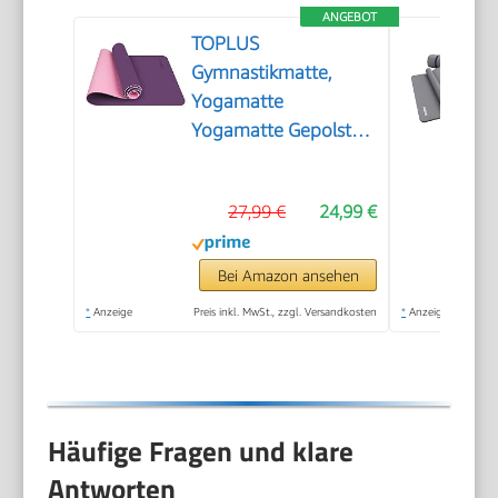
ANGEBOT
TOPLUS
Gymnastikmatte,
Yogamatte
Yogamatte Gepolstert
& rutschfest für
Fitness Pilates &
27,99 €
24,99 €
Gymnastik mit
Tragegurt (Lila-Pink)
Bei Amazon ansehen
*
Anzeige
Preis inkl. MwSt., zzgl. Versandkosten
*
Anzeige
Häufige Fragen und klare
Antworten