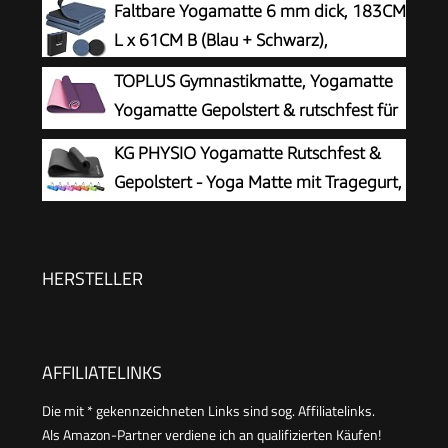
Faltbare Yogamatte 6 mm dick, 183CM
Yogamatten als Gymnastikmatte, Sportmatte,
L x 61CM B (Blau + Schwarz),
Fitnessmatte, Jogamatte - Yoga mat
TOPLUS Gymnastikmatte, Yogamatte
Yogamatte Gepolstert & rutschfest für
Fitness Pilates & Gymnastik mit
KG PHYSIO Yogamatte Rutschfest &
Tragegurt (Lila-Pink)
Gepolstert - Yoga Matte mit Tragegurt,
Fitnessmatte, Sportmatte Dicke 8mm,
Gymnastikmatte, Gym Matte, Pilates Matte,
Fitness Matte, 183x60cm
HERSTELLER
AFFILIATELINKS
Die mit * gekennzeichneten Links sind sog. Affiliatelinks.
Als Amazon-Partner verdiene ich an qualifizierten Käufen!