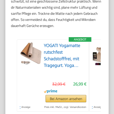
schwitzt, ist eine geschlossene Zellstruktur praktisch. Wenn
dir Naturmaterialien wichtig sind, plane mehr Lüftung und
sanfte Pflege ein. Trockne die Matte nach jedem Gebrauch
offen. So vermeidest du, dass Feuchtigkeit und Mikroben
dauerhaft Gerüche erzeugen.
ANGEBOT
YOGATI Yogamatte
rutschfest
Schadstofffrei, mit
Tragegurt. Yoga
Matte mit
Ausrichtungslinien.
32,99 €
26,99 €
Ideal Yogamatten als
Gymnastikmatte,
Sportmatte,
Bei Amazon ansehen
Fitnessmatte,
*
Anzeige
Preis inkl. MwSt., zzgl. Versandkosten
*
Anzeige
Jogamatte - Yoga