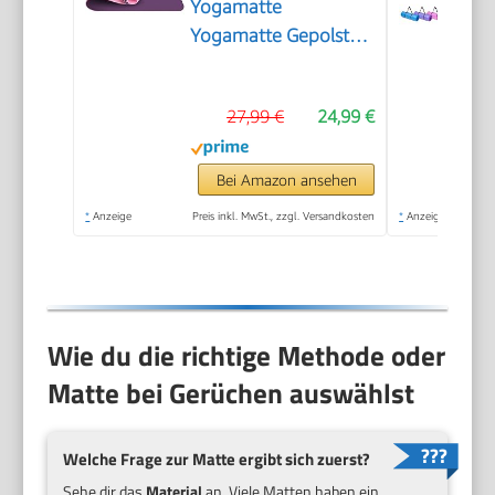
Yogamatte
Yogamatte Gepolstert
& rutschfest für
Fitness Pilates &
27,99 €
24,99 €
Gymnastik mit
Tragegurt (Lila-Pink)
Bei Amazon ansehen
*
Anzeige
Preis inkl. MwSt., zzgl. Versandkosten
*
Anzeige
Wie du die richtige Methode oder
Matte bei Gerüchen auswählst
Welche Frage zur Matte ergibt sich zuerst?
Sehe dir das
Material
an. Viele Matten haben ein