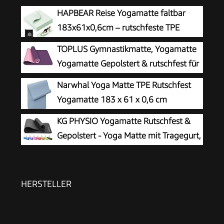
HAPBEAR Reise Yogamatte faltbar
183x61x0,6cm – rutschfeste TPE
Yogamatte klappbar mit Tragetasche,
TOPLUS Gymnastikmatte, Yogamatte
leicht & platzsparend für Yoga, Pilates, Fitness &
Yogamatte Gepolstert & rutschfest für
Home Workout (Grün)
Fitness Pilates & Gymnastik mit
Narwhal Yoga Matte TPE Rutschfest
Tragegurt (Lila-Pink)
Yogamatte 183 x 61 x 0,6 cm
KG PHYSIO Yogamatte Rutschfest &
Gepolstert - Yoga Matte mit Tragegurt,
Fitnessmatte, Sportmatte Dicke 8mm,
Gymnastikmatte, Gym Matte, Pilates Matte,
Fitness Matte, 183x60cm
HERSTELLER