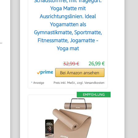
Schadstofffrei, mit Tragegurt.
Yoga Matte mit
Ausrichtungslinien. Ideal
Yogamatten als
Gymnastikmatte, Sportmatte,
Fitnessmatte, Jogamatte -
Yoga mat
32,99 €
26,99 €
Bei Amazon ansehen
*
Anzeige
Preis inkl. MwSt., zzgl. Versandkosten
EMPFEHLUNG