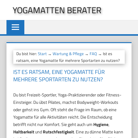
Zum
YOGAMATTEN BERATER
Inhalt
springen
Du bist hier:
Start
→
Wartung & Pflege
→
FAQ
→ Ist es
ratsam, eine Yogamatte für mehrere Sportarten zu nutzen?
IST ES RATSAM, EINE YOGAMATTE FÜR
MEHRERE SPORTARTEN ZU NUTZEN?
Du bist Freizeit-Sportler, Yoga-Praktizierender oder Fitness-
Einsteiger. Du übst Pilates, machst Bodyweight-Workouts
oder gehst ins Gym. Oft steht die Frage im Raum, ob eine
Yogamatte für alle Aktivitäten reicht. Die Entscheidung
betrifft nicht nur Komfort. Sie geht auch um
Hygiene
,
Haltbarkeit
und
Rutschfestigkeit
. Eine zu dünne Matte kann