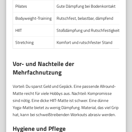
Pilates
Gute Dämpfung bei Bodenkontakt
Etw
Bodyweight-Training
Rutschfest, belastbar, dämpfend
3–6 
HIIT
Stoßdämpfung und Rutschfestigkeit
Dick
Stretching
Komfort und rutschfester Stand
3–6 
Vor- und Nachteile der
Mehrfachnutzung
Vorteil: Du sparst Geld und Gepäck. Eine passende Allround-
Matte reicht für viele Hobbys aus. Nachteil: Kompromisse
sind nötig. Eine dicke HIIT-Matte ist schwer. Eine dünne
Yoga-Matte bietet zu wenig Dämpfung. Material, das viel Grip
hat, kann bei schweißtreibenden Workouts abrasiv werden.
Hygiene und Pflege