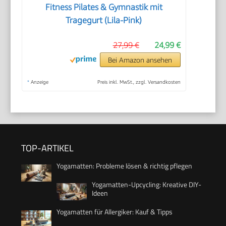
Fitness Pilates & Gymnastik mit
Tragegurt (Lila-Pink)
27,99 €
24,99 €
Bei Amazon ansehen
*
Anzeige
Preis inkl. MwSt., zzgl. Versandkosten
TOP-ARTIKEL
Yogamatten: Probleme lösen & richtig pflegen
Yogamatten-Upcycling: Kreative DIY-
Ideen
Yogamatten für Allergiker: Kauf & Tipps