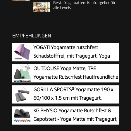
Beste Yogamatten: Kaufratgeber für
alle Levels
EMPFEHLUNGEN
YOGATI Yogamatte rutschfest
Schadstofffrei, mit Tragegurt. Yoga
Matte mit Ausrichtungslinien für die
OUTDOUSE Yoga Matte, TPE
Körperhaltung. Ideal als Gymnastikmatte,
Yogamatte Rutschfest Hautfreundliche
Sportmatte, Fitnessmatte, Jogamatte - Yoga
Gymnastikmatte mit
GORILLA SPORTS® Yogamatte 190 x
mat
Ausrichtungslinien Sportmatte Dicke 6mm,
60/100 x 1,5 cm mit Tragegurt,
Fitnessmatte Turnmatte Pilates Matte mit
rutschfest
KG PHYSIO Yogamatte Rutschfest &
Tragegurt 183x61cm
Gepolstert - Yoga Matte mit Tragegurt,
Fitnessmatte, Sportmatte Dicke 8mm,