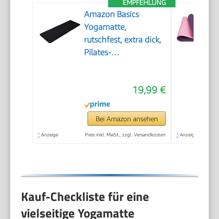
EMPFEHLUNG
Amazon Basics
Yogamatte,
rutschfest, extra dick,
Pilates-
Gymnastikmatte, 183
x 61 x 1 cm, Schwarz
19,99 €
Bei Amazon ansehen
*
Anzeige
Preis inkl. MwSt., zzgl. Versandkosten
*
Anzeige
Kauf-Checkliste für eine
vielseitige Yogamatte