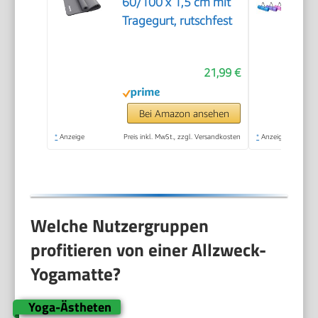
60/100 x 1,5 cm mit
Tragegurt, rutschfest
21,99 €
Bei Amazon ansehen
*
Anzeige
Preis inkl. MwSt., zzgl. Versandkosten
*
Anzeige
Welche Nutzergruppen
profitieren von einer Allzweck-
Yogamatte?
Yoga-Ästheten