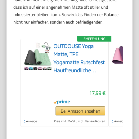
dass ich auf einer angenehmen Matte oft stiller und
fokussierter bleiben kann. So wird das Finden der Balance
nicht nur einfacher, sondern auch befriedigender.
EMPFEHLUNG
OUTDOUSE Yoga
Matte, TPE
Yogamatte Rutschfest
Hautfreundliche
Gymnastikmatte mit
Ausrichtungslinien
17,99 €
Sportmatte Dicke
6mm, Fitnessmatte
Turnmatte Pilates
Bei Amazon ansehen
Matte mit Tragegurt
*
Anzeige
Preis inkl. MwSt., zzgl. Versandkosten
*
Anzeige
183x61cm