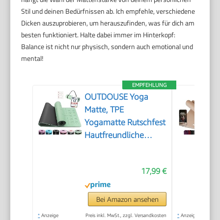
Stil und deinen Bedürfnissen ab. Ich empfehle, verschiedene
Dicken auszuprobieren, um herauszufinden, was für dich am
besten funktioniert. Halte dabei immer im Hinterkopf:
Balance ist nicht nur physisch, sondern auch emotional und
mental!
EMPFEHLUNG
OUTDOUSE Yoga
Matte, TPE
Yogamatte Rutschfest
Hautfreundliche
Gymnastikmatte mit
Ausrichtungslinien
17,99 €
Sportmatte Dicke
6mm, Fitnessmatte
Turnmatte Pilates
Bei Amazon ansehen
Matte mit Tragegurt
*
Anzeige
Preis inkl. MwSt., zzgl. Versandkosten
*
Anzeige