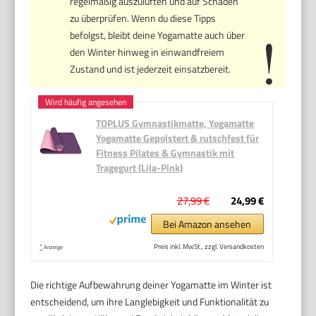
regelmäßig auszulüften und auf Schäden
zu überprüfen. Wenn du diese Tipps
befolgst, bleibt deine Yogamatte auch über
den Winter hinweg in einwandfreiem
Zustand und ist jederzeit einsatzbereit.
TOPLUS Gymnastikmatte, Yogamatte
Yogamatte Gepolstert & rutschfest für
Fitness Pilates & Gymnastik mit
Tragegurt (Lila-Pink)
27,99 €
24,99 €
Bei Amazon ansehen
*
Preis inkl. MwSt., zzgl. Versandkosten
Anzeige
Die richtige Aufbewahrung deiner Yogamatte im Winter ist
entscheidend, um ihre Langlebigkeit und Funktionalität zu