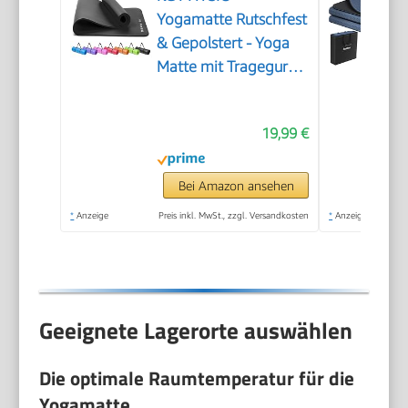
Yogamatte Rutschfest
& Gepolstert - Yoga
Matte mit Tragegurt,
Fitnessmatte,
Sportmatte Dicke
19,99 €
8mm,
Gymnastikmatte, Gym
Matte, Pilates Matte,
Bei Amazon ansehen
Fitness Matte,
*
Anzeige
Preis inkl. MwSt., zzgl. Versandkosten
*
Anzeige
183x60cm
Geeignete Lagerorte auswählen
Die optimale Raumtemperatur für die
Yogamatte