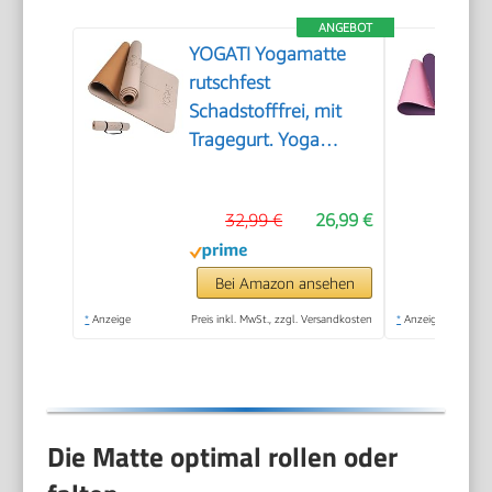
ANGEBOT
YOGATI Yogamatte
rutschfest
Schadstofffrei, mit
Tragegurt. Yoga
Matte mit
Ausrichtungslinien.
32,99 €
26,99 €
Ideal Yogamatten als
Gymnastikmatte,
Sportmatte,
Bei Amazon ansehen
Fitnessmatte,
*
Anzeige
Preis inkl. MwSt., zzgl. Versandkosten
*
Anzeige
Jogamatte - Yoga
mat
Die Matte optimal rollen oder