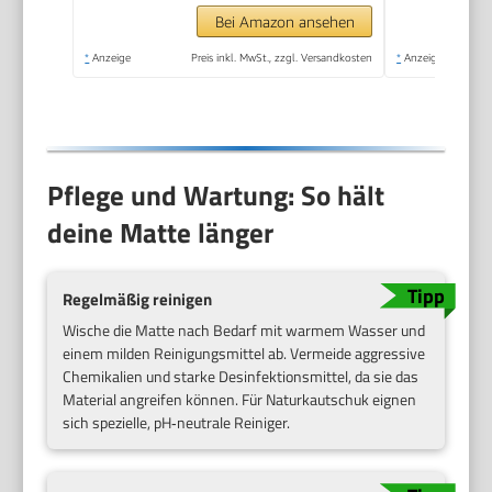
Turnmatte Pilates
Bei Amazon ansehen
Matte mit Tragegurt
*
Anzeige
Preis inkl. MwSt., zzgl. Versandkosten
*
Anzeige
183x61cm
Pflege und Wartung: So hält
deine Matte länger
Regelmäßig reinigen
Wische die Matte nach Bedarf mit warmem Wasser und
einem milden Reinigungsmittel ab. Vermeide aggressive
Chemikalien und starke Desinfektionsmittel, da sie das
Material angreifen können. Für Naturkautschuk eignen
sich spezielle, pH‑neutrale Reiniger.