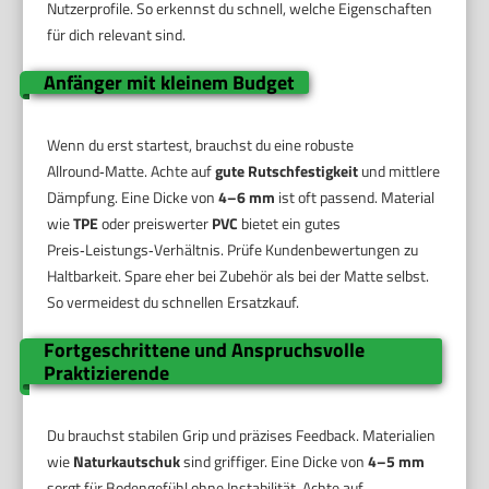
Nutzerprofile. So erkennst du schnell, welche Eigenschaften
für dich relevant sind.
Anfänger mit kleinem Budget
Wenn du erst startest, brauchst du eine robuste
Allround‑Matte. Achte auf
gute Rutschfestigkeit
und mittlere
Dämpfung. Eine Dicke von
4–6 mm
ist oft passend. Material
wie
TPE
oder preiswerter
PVC
bietet ein gutes
Preis‑Leistungs‑Verhältnis. Prüfe Kundenbewertungen zu
Haltbarkeit. Spare eher bei Zubehör als bei der Matte selbst.
So vermeidest du schnellen Ersatzkauf.
Fortgeschrittene und Anspruchsvolle
Praktizierende
Du brauchst stabilen Grip und präzises Feedback. Materialien
wie
Naturkautschuk
sind griffiger. Eine Dicke von
4–5 mm
sorgt für Bodengefühl ohne Instabilität. Achte auf