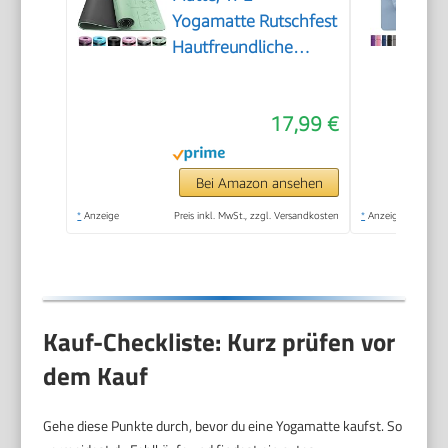
Yogamatte Rutschfest
Hautfreundliche
Gymnastikmatte mit
Ausrichtungslinien
17,99 €
Sportmatte Dicke
6mm, Fitnessmatte
Turnmatte Pilates
Bei Amazon ansehen
Matte mit Tragegurt
*
Anzeige
Preis inkl. MwSt., zzgl. Versandkosten
*
Anzeige
183x61cm
Kauf-Checkliste: Kurz prüfen vor
dem Kauf
Gehe diese Punkte durch, bevor du eine Yogamatte kaufst. So